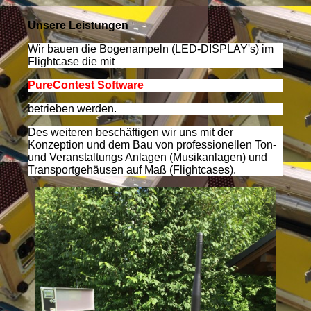
Unsere Leistungen
Wir bauen die Bogenampeln (LED-DISPLAY's) im
Flightcase die mit
PureContest
Software
betrieben werden.
Des weiteren beschäftigen wir uns mit der
Konzeption und dem Bau von professionellen Ton-
und Veranstaltungs Anlagen (Musikanlagen) und
Transportgehäusen auf Maß (Flightcases).